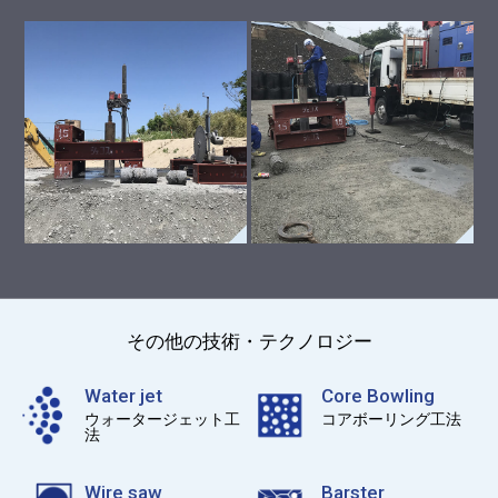
その他の技術・テクノロジー
Water jet
Core Bowling
ウォータージェット工
コアボーリング工法
法
Wire saw
Barster