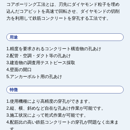
コアボーリング工法とは、刃先にダイヤモンド粒子を埋め
込んだコアビットを高速で回転させ、ダイヤモンドの切削
力を利用して鉄筋コンクリートを穿孔する工法です。
用途
1.
精度を要求されるコンクリート構造物の孔あけ
2.
配管・空調・ダクト等の孔あけ
3.
建造物の調査用テストピース採取
4.
壁面の開口
5.
アンカーボルト用の孔あけ
特徴
1.
使用機種により高精度の穿孔ができます。
2.
縦、横、斜めなど自在な孔あけ作業が可能です。
3.
施工状況によって乾式作業が可能です。
4.
配筋比の高い鉄筋コンクリートの穿孔が問題なく出来ま
す。